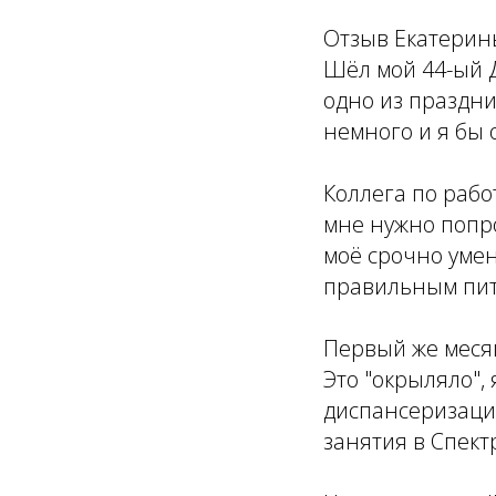
Отзыв Екатерин
Шёл мой 44-ый Д
одно из праздни
немного и я бы 
Коллега по рабо
мне нужно попро
моё срочно умен
правильным пита
Первый же месяц
Это "окрыляло",
диспансеризаци
занятия в Спект