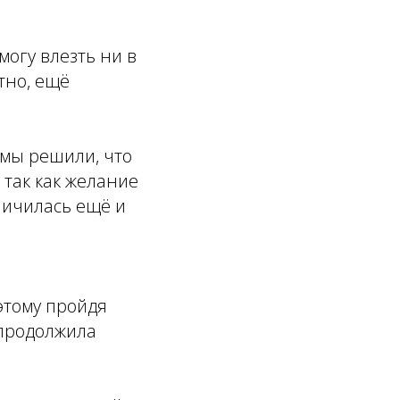
могу влезть ни в
тно, ещё
 мы решили, что
 так как желание
ничилась ещё и
оэтому пройдя
 продолжила