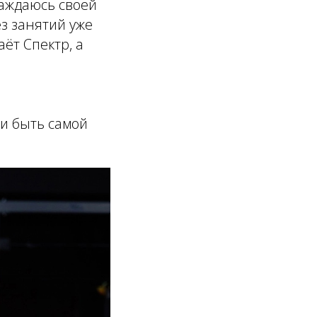
лаждаюсь своей
ез занятий уже
ёт Спектр, а
е
 и быть самой