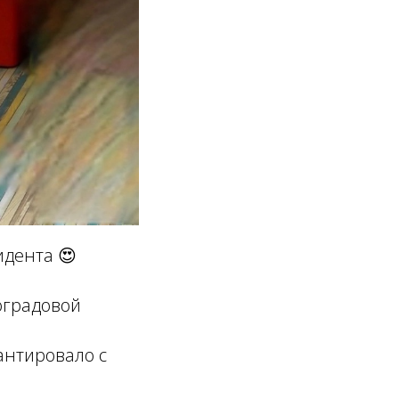
идента 😍
оградовой
антировало с