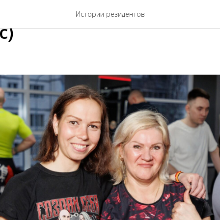
авила осанку и боли в с
Истории резидентов
с)