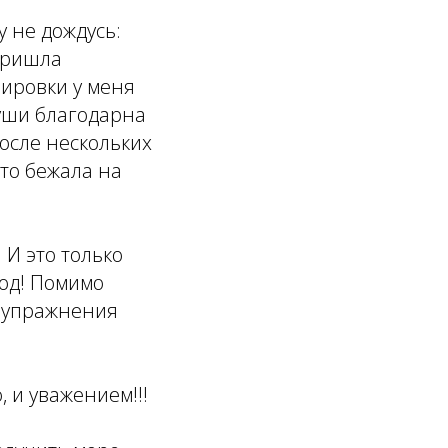
у не дождусь:
 пришла
нировки у меня
души благодарна
После нескольких
сто бежала на
 И это только
од! Помимо
о упражнения
 и уважением!!!