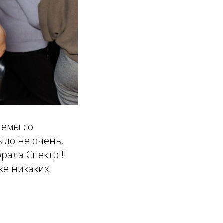
лемы со
ыло не очень.
ала Спектр!!!
же никаких