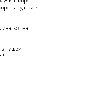
получить море
доровья, удачи и
вливаться на
, в нашем
я!