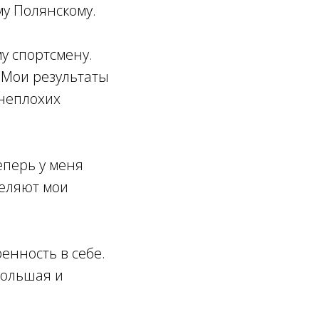
му Полянскому.
у спортсмену.
 Мои результаты
 неплохих
еперь у меня
деляют мои
енность в себе.
большая и